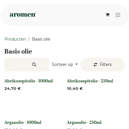
Overslaan naar inhoud
Producten
Basis olie
Basis olie
Sorteer op
Filters
Abrikozepitolie - 1000ml
Abrikozepitolie - 250ml
None
None
24,70
€
10,40
€
Arganolie - 1000ml
Arganolie - 250ml
None
None