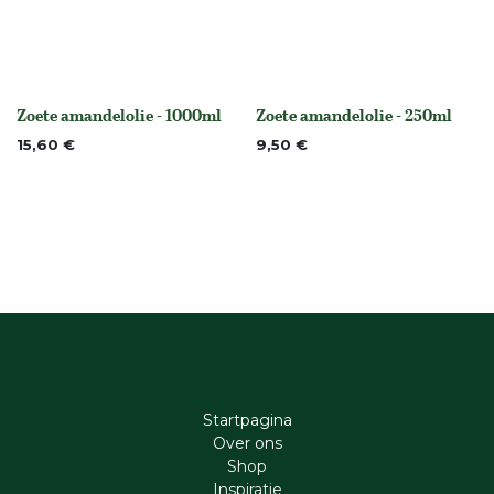
Zoete amandelolie - 1000ml
Zoete amandelolie - 250ml
None
None
15,60
€
9,50
€
Startpagina
Ove​r​ ons
Shop
Inspiratie