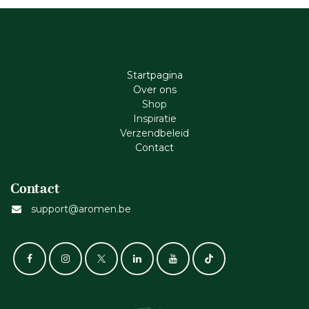
Startpagina
Ove​r​ ons
Shop
Inspiratie
Verzendbeleid
Cont​act
Contact
support@aromen.be