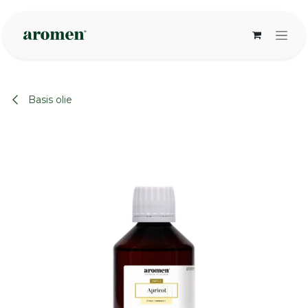
Overslaan naar inhoud
Basis olie
None