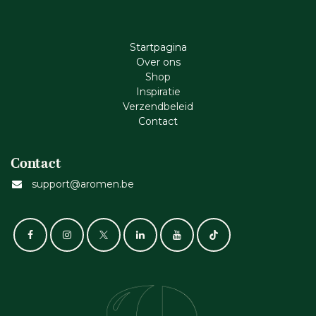
Startpagina
Ove​r​ ons
Shop
Inspiratie
Verzendbeleid
Cont​act
Contact
support@aromen.be