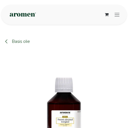
Overslaan naar inhoud
Basis olie
None