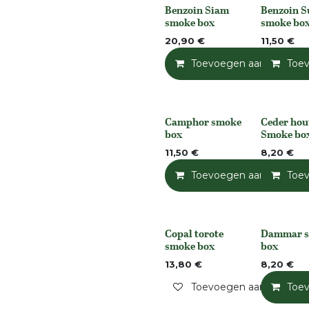
Benzoin Siam
Benzoin 
None
None
smoke box
smoke bo
20,90
€
11,50
€
Toevoegen aan winkelm
Toe
Camphor smoke
Ceder hou
None
None
box
Smoke bo
11,50
€
8,20
€
Toevoegen aan winkelm
Toe
Copal torote
Dammar 
Niet op voorraad
None
smoke box
box
13,80
€
8,20
€
Toevoegen aan verlangli
Toe