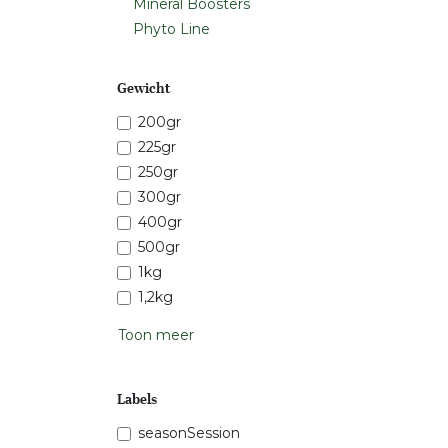
Mineral Boosters
Phyto Line
Gewicht
200gr
225gr
250gr
300gr
400gr
500gr
1kg
1,2kg
Toon meer
Labels
seasonSession