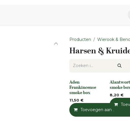
piratie
Aromen Familie
Producten
Wierook & Ben
Harsen & Kruid
Aden
Alantwort
None
None
Frankincense
smoke bo
smoke box
8,20
€
11,50
€
Toe
Toevoegen aan winkelm