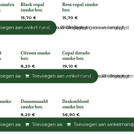
Sumatra
Black copal
Brea copal smoke
Niet op voorraad
Niet op voorraad
x
smoke box
box
15,70
€
15,70
€
andje
voegen aan winkelmandje
Toevoegen aan verlanglijst
Toevoegen aan verlanglijst
Toevoegen aan verlanglijst
Toevoegen aan verlanglijst
t
Citroen smoke
Copal dorado
None
Niet op voorraad
x
box
smoke box
8,20
€
19,10
€
andje
voegen aan winkelmandje
Toevoegen aan verlanglijst
Toevoegen aan winkelmandje
Toevoegen aan verlanglijst
Toevoegen aan verlanglijst
Toevoegen a
smoke
Dennennaald
Drakenbloed
None
None
smoke box
smoke box
8,20
€
36,90
€
jst
voegen aan winkelmandje
Toevoegen aan winkelmandje
Toevoegen aan verlanglijst
Toevoegen aan winkelmandj
Toevoegen a