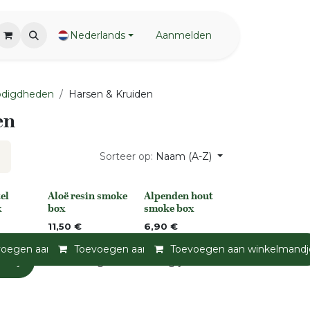
Nederlands
Aanmelden
odigdheden
Harsen & Kruiden
en
Sorteer op:
Naam (A-Z)
el
Aloë resin smoke
Alpenden hout
None
None
x
box
smoke box
11,50
€
6,90
€
voegen aan winkelmandje
Toevoegen aan winkelmandje
Toevoegen aan verlanglijst
Toevoegen aan winkelmandj
Toevoegen a
andje
Toevoegen aan verlanglijst