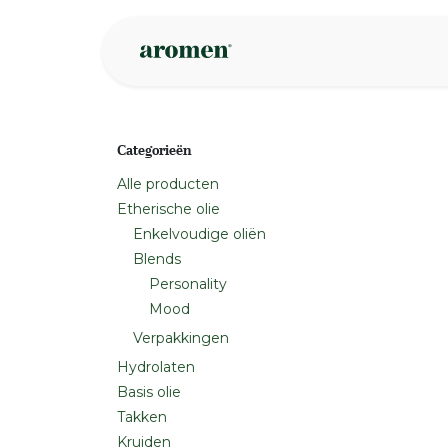
Overslaan naar inhoud
Webshop
Ins
Categorieën
Alle producten
Etherische olie
Enkelvoudige oliën
Blends
Personality
Mood
Verpakkingen
Hydrolaten
Basis olie
Takken
Kruiden