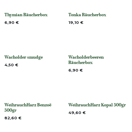
Thymian Räucherbox
Tonka Räucherbox
None
None
6,90
€
19,10
€
Wacholder smudge
Wacholderbeeren
None
None
Räucherbox
4,50
€
6,90
€
WeihrauchHarz Benzoë
WeihrauchHarz Kopal 500gr
None
None
500gr
49,60
€
82,60
€