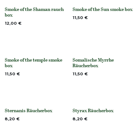
Smoke of the Shaman rauch
Smoke of the Sun smoke box
None
None
box
11,50
€
12,00
€
Smoke of the temple smoke
Somalische Myrrhe
None
None
box
Räucherbox
11,50
€
11,50
€
Sternanis Räucherbox
Styrax Räucherbox
None
None
8,20
€
8,20
€