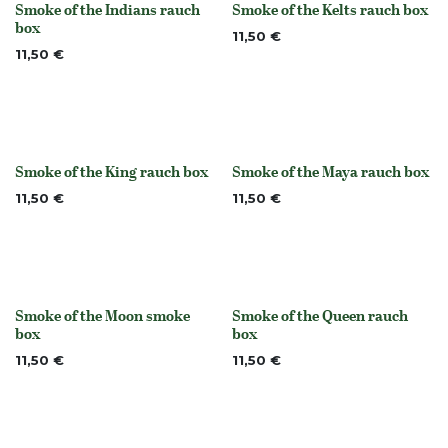
Smoke of the Indians rauch
Smoke of the Kelts rauch box
None
None
box
11,50
€
11,50
€
Smoke of the King rauch box
Smoke of the Maya rauch box
None
None
11,50
€
11,50
€
Smoke of the Moon smoke
Smoke of the Queen rauch
None
None
box
box
11,50
€
11,50
€