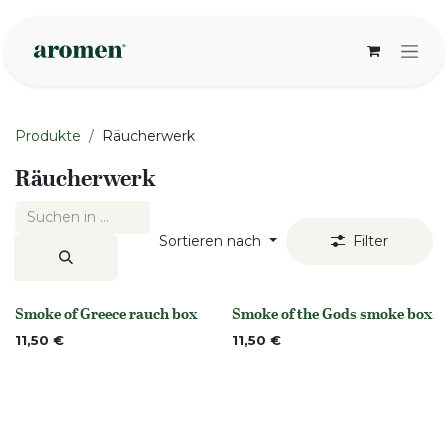
Zum Inhalt springen
Produkte
Räucherwerk
Räucherwerk
Sortieren nach
Filter
Smoke of Greece rauch box
Smoke of the Gods smoke box
None
None
11,50
€
11,50
€