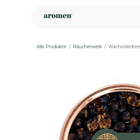
Zum Inhalt springen
Geschäft
Insp
Alle Produkte
Räucherwerk
Wacholderbee
None
None