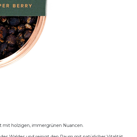
Duft mit holzigen, immergrünen Nuancen.
des Waldes und reinigt den Raum mit natürlicher Vitalität.