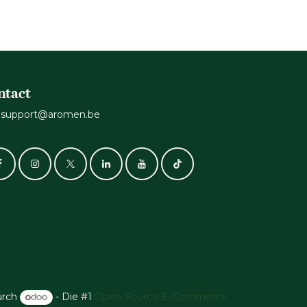
ntact
support@aromen.be
urch
- Die #1
Open-Source-E-Commerce