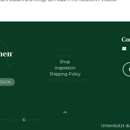
Co
Home
Über uns
Shop
Inspiration
Shipping Policy
Kontaktieren Sie uns
 TOUCH
timmungen
©
Aromen
Unterstützt d