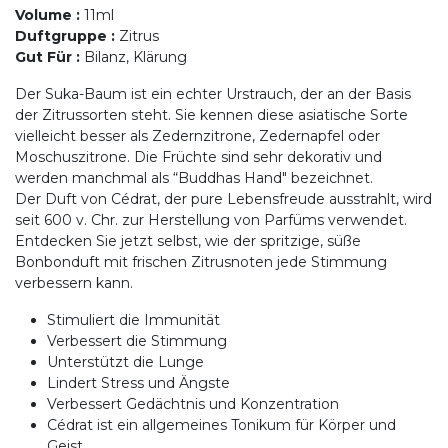
Volume
:
11ml
Duftgruppe
:
Zitrus
Gut Für
:
Bilanz, Klärung
Der Suka-Baum ist ein echter Urstrauch, der an der Basis
der Zitrussorten steht. Sie kennen diese asiatische Sorte
vielleicht besser als Zedernzitrone, Zedernapfel oder
Moschuszitrone. Die Früchte sind sehr dekorativ und
werden manchmal als “Buddhas Hand" bezeichnet.
Der Duft von Cédrat, der pure Lebensfreude ausstrahlt, wird
seit 600 v. Chr. zur Herstellung von Parfüms verwendet.
Entdecken Sie jetzt selbst, wie der spritzige, süße
Bonbonduft mit frischen Zitrusnoten jede Stimmung
verbessern kann.
Stimuliert die Immunität
Verbessert die Stimmung
Unterstützt die Lunge
Lindert Stress und Ängste
Verbessert Gedächtnis und Konzentration
Cédrat ist ein allgemeines Tonikum für Körper und
Geist