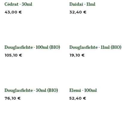
Cédrat - 50ml
Daidai - 11ml
None
Nicht vorrättig
43,00
€
32,40
€
Douglasfichte - 100ml (BIO)
Douglasfichte - 11ml (BIO)
None
None
105,10
€
19,10
€
Douglasfichte - 50ml (BIO)
Elemi - 100ml
None
None
76,10
€
52,40
€