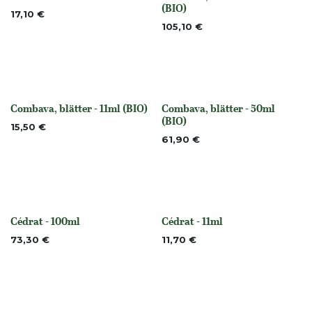
None
None
(BIO)
17,10
€
105,10
€
Combava, blätter - 11ml (BIO)
Combava, blätter - 50ml
None
None
(BIO)
15,50
€
61,90
€
Cédrat - 100ml
Cédrat - 11ml
None
None
73,30
€
11,70
€