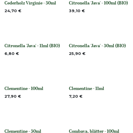
Cederholz Virginie - 50ml
Citronella 'Java' - 100ml (BIO)
None
None
24,70
€
39,10
€
Citronella 'Java' - 11ml (BIO)
Citronella 'Java' - 50ml (BIO)
None
None
6,80
€
25,90
€
Clementine - 100ml
Clementine - 11ml
None
None
27,90
€
7,20
€
Clementine - 50ml
Combava, blätter - 100ml