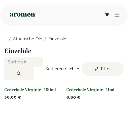
Zum Inhalt springen
...
Ätherische Öle
Einzelöle
Einzelöle
Sortieren nach
Filter
Cederholz Virginie - 100ml
Cederholz Virginie - 11ml
None
None
36,00
€
8,80
€