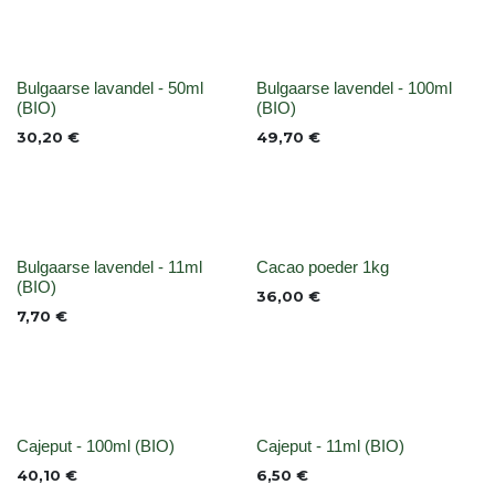
None
None
Bulgaarse lavandel - 50ml
Bulgaarse lavendel - 100ml
(BIO)
(BIO)
30,20
€
49,70
€
None
None
Bulgaarse lavendel - 11ml
Cacao poeder 1kg
(BIO)
36,00
€
7,70
€
None
None
Cajeput - 100ml (BIO)
Cajeput - 11ml (BIO)
40,10
€
6,50
€