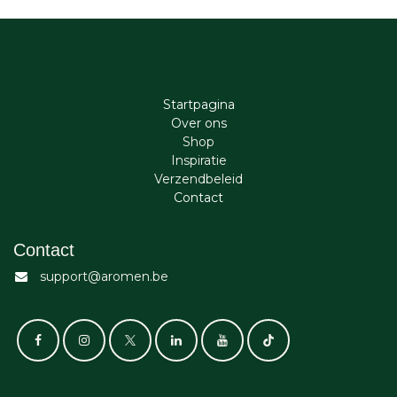
Startpagina
Ove​r​ ons
Shop
Inspiratie
Verzendbeleid
Cont​act
Contact
support@aromen.be