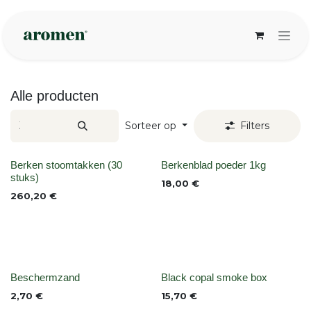
Overslaan naar inhoud
Alle producten
Sorteer op
Filters
Niet op voorraad
None
Berken stoomtakken (30
Berkenblad poeder 1kg
stuks)
18,00
€
260,20
€
None
Niet op voorraad
Beschermzand
Black copal smoke box
2,70
€
15,70
€