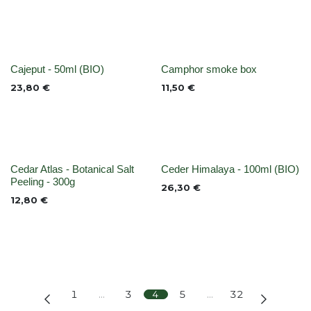
None
None
Cajeput - 50ml (BIO)
Camphor smoke box
23,80
€
11,50
€
None
None
Cedar Atlas - Botanical Salt
Ceder Himalaya - 100ml (BIO)
Peeling - 300g
26,30
€
12,80
€
1
…
3
4
5
…
32