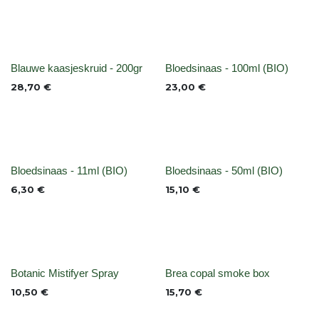
None
None
Blauwe kaasjeskruid - 200gr
Bloedsinaas - 100ml (BIO)
28,70
€
23,00
€
None
None
Bloedsinaas - 11ml (BIO)
Bloedsinaas - 50ml (BIO)
6,30
€
15,10
€
None
Niet op voorraad
Botanic Mistifyer Spray
Brea copal smoke box
10,50
€
15,70
€