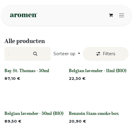
Overslaan naar inhoud
Alle producten
Sorteer op
Filters
Bay St. Thomas - 50ml
Belgian lavender - 11ml (BIO)
None
Niet op voorraad
87,10
€
22,30
€
Belgian lavender - 50ml (BIO)
Benzoin Siam smoke box
None
None
89,50
€
20,90
€