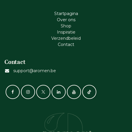
Startpagina
Ove​r​ ons
Shop
Inspiratie
Verzendbeleid
Cont​act
Contact
support@aromen.be