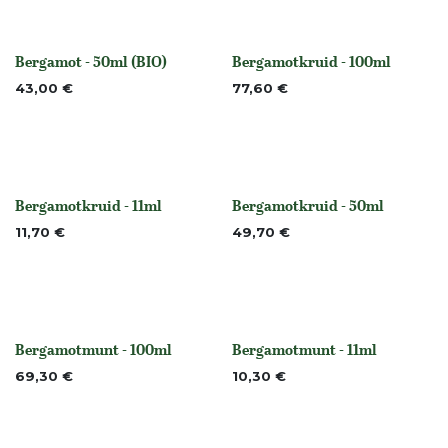
Bergamot - 50ml (BIO)
Bergamotkruid - 100ml
None
None
43,00
€
77,60
€
Bergamotkruid - 11ml
Bergamotkruid - 50ml
None
None
11,70
€
49,70
€
Bergamotmunt - 100ml
Bergamotmunt - 11ml
None
None
69,30
€
10,30
€