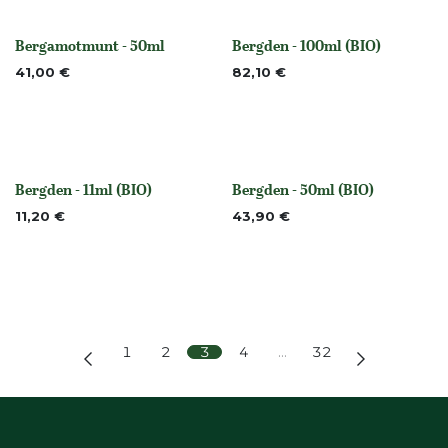
Bergamotmunt - 50ml
Bergden - 100ml (BIO)
None
None
41,00
€
82,10
€
Bergden - 11ml (BIO)
Bergden - 50ml (BIO)
None
None
11,20
€
43,90
€
1
2
3
4
…
32