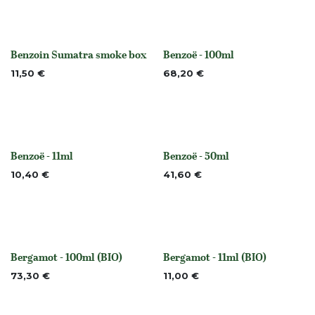
Benzoin Sumatra smoke box
Benzoë - 100ml
None
None
11,50
€
68,20
€
Benzoë - 11ml
Benzoë - 50ml
None
None
10,40
€
41,60
€
Bergamot - 100ml (BIO)
Bergamot - 11ml (BIO)
None
None
73,30
€
11,00
€