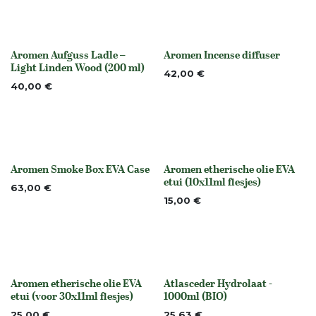
Aromen Aufguss Ladle –
Aromen Incense diffuser
Niet op voorraad
None
Light Linden Wood (200 ml)
42,00
€
40,00
€
Aromen Smoke Box EVA Case
Aromen etherische olie EVA
None
None
etui (10x11ml flesjes)
63,00
€
15,00
€
Aromen etherische olie EVA
Atlasceder Hydrolaat -
None
Niet op voorraad
etui (voor 30x11ml flesjes)
1000ml (BIO)
25,00
€
25,63
€