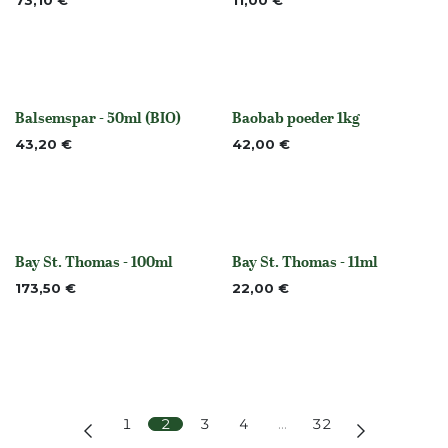
73,10
€
11,00
€
Balsemspar - 50ml (BIO)
Baobab poeder 1kg
None
None
43,20
€
42,00
€
Bay St. Thomas - 100ml
Bay St. Thomas - 11ml
None
None
173,50
€
22,00
€
1
2
3
4
…
32