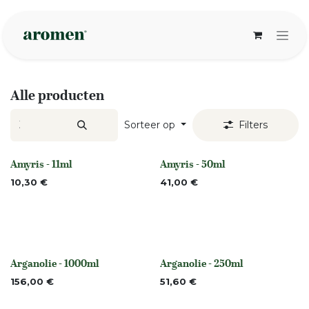
Overslaan naar inhoud
Alle producten
Sorteer op
Filters
Amyris - 11ml
Amyris - 50ml
None
None
10,30
€
41,00
€
Arganolie - 1000ml
Arganolie - 250ml
None
None
156,00
€
51,60
€