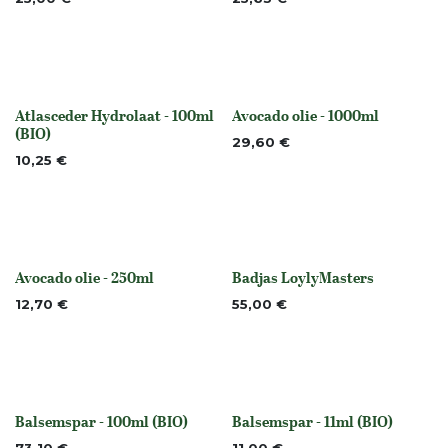
Atlasceder Hydrolaat - 100ml
Avocado olie - 1000ml
Niet op voorraad
None
(BIO)
29,60
€
10,25
€
Avocado olie - 250ml
Badjas LoylyMasters
None
None
12,70
€
55,00
€
Balsemspar - 100ml (BIO)
Balsemspar - 11ml (BIO)
None
None