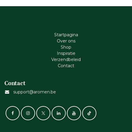
Startpagina
Ove​r​ ons
Shop
Inspiratie
Verzendbeleid
Cont​act
Contact
support@aromen.be