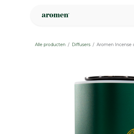
Overslaan naar inhoud
Webshop
Ins
Alle producten
Diffusers
Aromen Incense d
None
None