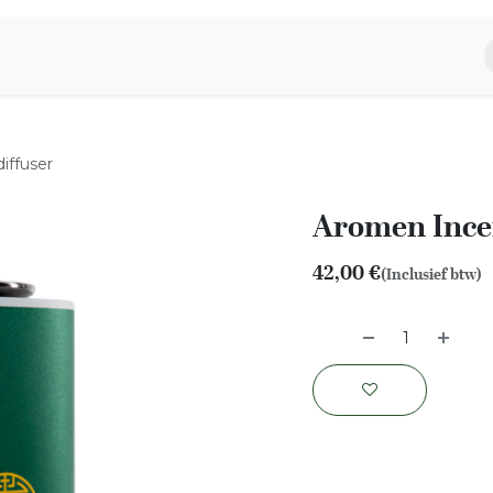
piratie
Aromen Familie
iffuser
Aromen Incen
42,00
€
(Inclusief btw)