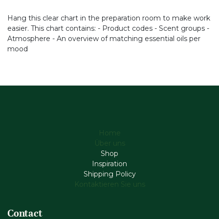
Hang this clear chart in the preparation room to make work
easier. This chart contains: - Product codes - Scent groups -
Atmosphere - An overview of matching essential oils per
mood
Home
Über uns
Shop
Inspiration
Shipping Policy
Kontaktieren Sie uns
Contact