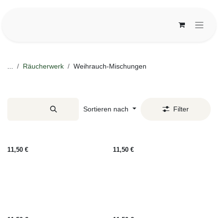
Zum Inhalt springen
...
Räucherwerk
Weihrauch-Mischungen
Weihrauch-Mischungen
Sortieren nach
Filter
None
None
Meditation smoke box
Smoke of Aphrodite rauch box
11,50
€
11,50
€