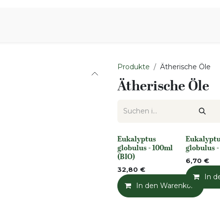
iration
Aromen Familie
Produkte
Ätherische Öle
Ätherische Öle
Eukalyptus
Eukalypt
None
None
globulus - 100ml
globulus -
(BIO)
6,70
€
32,80
€
In d
In den Warenkorb