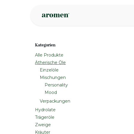
Zum Inhalt springen
Geschäft
Insp
Kategorien
Alle Produkte
Ätherische Öle
Einzelöle
Mischungen
Personality
Mood
Verpackungen
Hydrolate
Trägeröle
Zweige
Kräuter