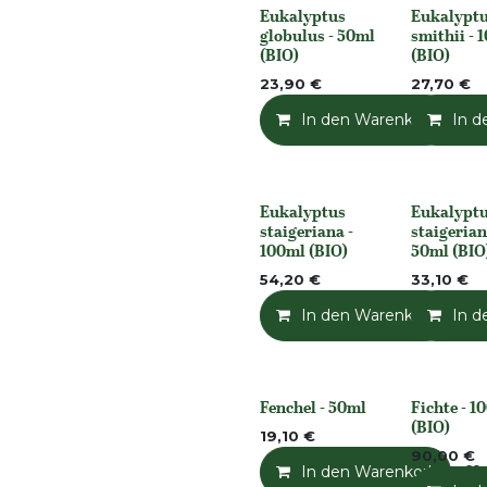
Eukalyptus
Eukalypt
None
None
globulus - 50ml
smithii - 
(BIO)
(BIO)
23,90
€
27,70
€
In den Warenkorb
In d
Eukalyptus
Eukalypt
None
None
staigeriana -
staigerian
100ml (BIO)
50ml (BIO
54,20
€
33,10
€
In den Warenkorb
In d
Fenchel - 50ml
Fichte - 1
None
None
(BIO)
19,10
€
90,00
€
In den Warenkorb