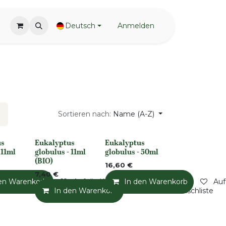
Deutsch
Anmelden
Sortieren nach:
Name (A-Z)
us
Eukalyptus
Eukalyptus
None
None
 11ml
globulus - 11ml
globulus - 50ml
(BIO)
16,60
€
7,40
€
en Warenkorb
Auf die Wunschliste
In den Warenkorb
Auf
Auf die Wunschliste
In den Warenkorb
Auf die Wunschliste