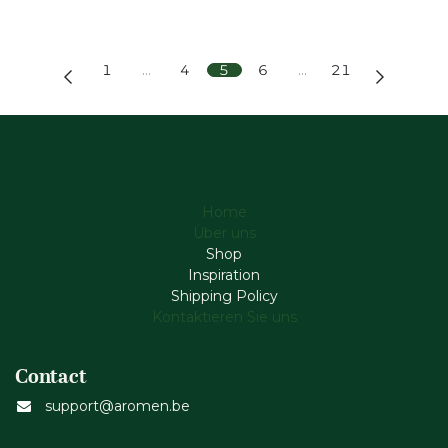
1
…
4
5
6
…
21
Home
Über uns
Shop
Inspiration
Shipping Policy
Kontaktieren Sie uns
Contact
support@aromen.be