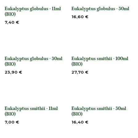
Eukalyptus globulus - 11ml
Eukalyptus globulus - 50ml
None
None
(BIO)
16,60
€
7,40
€
Eukalyptus globulus - 50ml
Eukalyptus smithii - 100ml
None
None
(BIO)
(BIO)
23,90
€
27,70
€
Eukalyptus smithii - 11ml
Eukalyptus smithii - 50ml
None
None
(BIO)
(BIO)
7,00
€
16,40
€