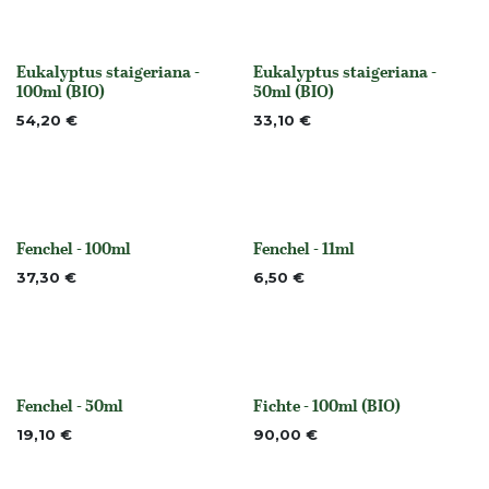
Eukalyptus staigeriana -
Eukalyptus staigeriana -
None
None
100ml (BIO)
50ml (BIO)
54,20
€
33,10
€
Fenchel - 100ml
Fenchel - 11ml
None
None
37,30
€
6,50
€
Fenchel - 50ml
Fichte - 100ml (BIO)
None
None
19,10
€
90,00
€