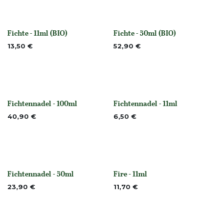
Fichte - 11ml (BIO)
Fichte - 50ml (BIO)
None
None
13,50
€
52,90
€
Fichtennadel - 100ml
Fichtennadel - 11ml
None
None
40,90
€
6,50
€
Fichtennadel - 50ml
Fire - 11ml
None
Nicht vorrättig
23,90
€
11,70
€