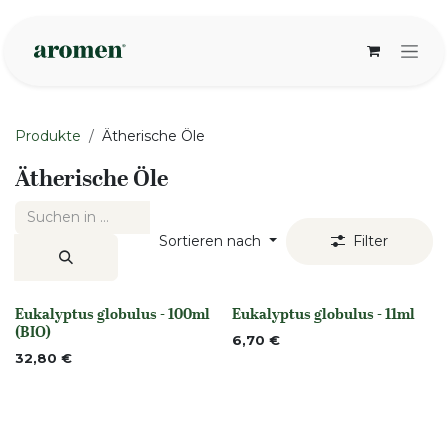
Zum Inhalt springen
Produkte
Ätherische Öle
Ätherische Öle
Sortieren nach
Filter
Eukalyptus globulus - 100ml
Eukalyptus globulus - 11ml
None
None
(BIO)
6,70
€
32,80
€