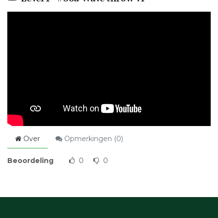
Over
Opmerkingen (
0
)
Beoordeling
0
0