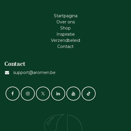
Startpagina
Ove​r​ ons
Shop
Inspiratie
Verzendbeleid
Cont​act
Contact
support@aromen.be