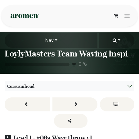
Overslaan naar inhoud
Nav
LoylyMasters Team Waving Inspiration Sessions
0
%
Cursusinhoud
Level 1 - #06a Wave throw v1