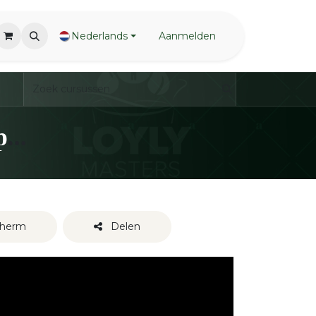
Nederlands
Aanmelden
LoylyMasters Team Waving Inspiration Sessions
cherm
Delen