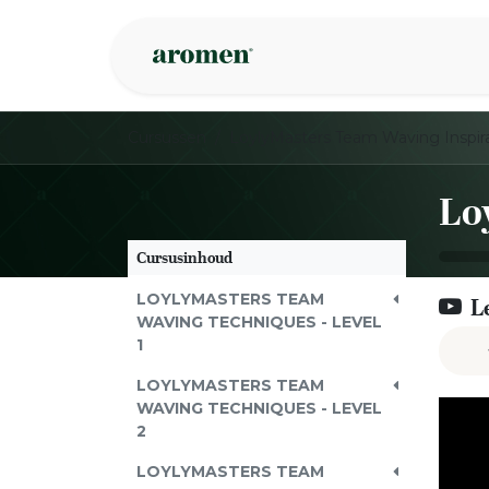
Overslaan naar inhoud
Webshop
Ins
Cursussen
LoylyMasters Team Waving Inspira
Cursusinhoud
LOYLYMASTERS TEAM
L
WAVING TECHNIQUES - LEVEL
1
LOYLYMASTERS TEAM
WAVING TECHNIQUES - LEVEL
2
LOYLYMASTERS TEAM