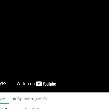
ver
Opmerkingen (
0
)