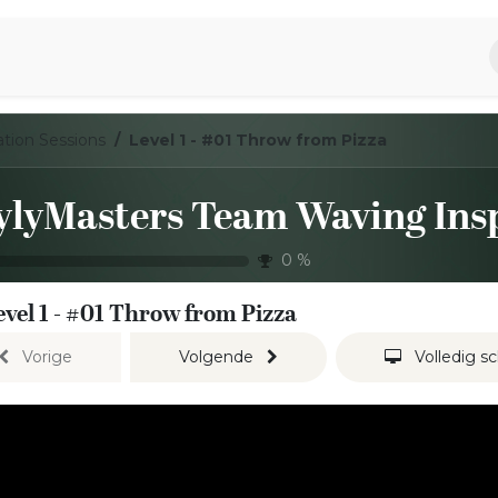
piratie
Aromen Familie
tion Sessions
Level 1 - #01 Throw from Pizza
0
%
evel 1 - #01 Throw from Pizza
Vorige
Volgende
Volledig s