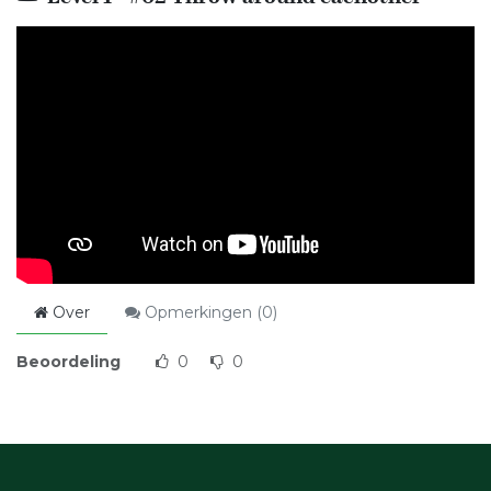
Over
Opmerkingen (
0
)
Beoordeling
0
0