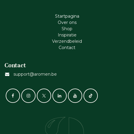
Startpagina
Ove​r​ ons
Shop
Inspiratie
Verzendbeleid
Cont​act
Contact
support@aromen.be