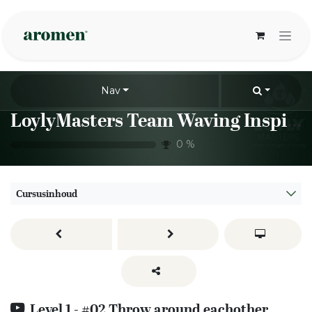
Overslaan naar inhoud
Nav
LoylyMasters Team Waving Inspiration Sessions
0
%
Cursusinhoud
Level 1 - #02 Throw around eachother