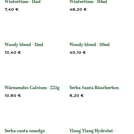
Wintertime - 11ml
Wintertime - 50ml
None
None
7,40
€
48,20
€
Woody blend - 11ml
Woody blend - 50ml
None
None
10,40
€
40,10
€
Wärmendes Calcium - 225g
Yerba Santa Räucherbox
None
None
10,80
€
8,20
€
Yerba santa smudge
Ylang Ylang Hydrolat -
None
None