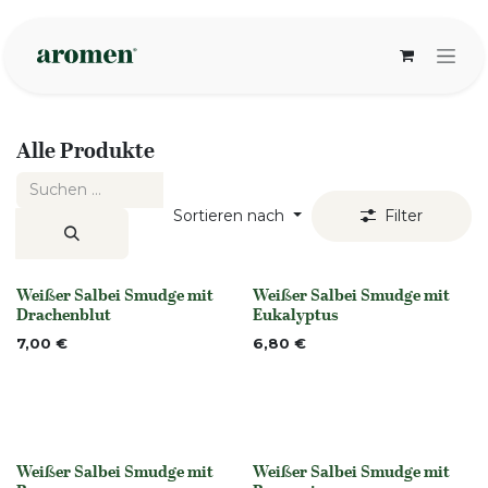
Zum Inhalt springen
Alle Produkte
Sortieren nach
Filter
Weißer Salbei Smudge mit
Weißer Salbei Smudge mit
None
None
Drachenblut
Eukalyptus
7,00
€
6,80
€
Weißer Salbei Smudge mit
Weißer Salbei Smudge mit
None
None