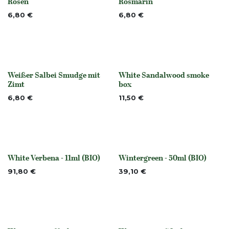
Rosen
Rosmarin
6,80
€
6,80
€
Weißer Salbei Smudge mit
White Sandalwood smoke
None
None
Zimt
box
6,80
€
11,50
€
White Verbena - 11ml (BIO)
Wintergreen - 50ml (BIO)
None
Nicht vorrättig
91,80
€
39,10
€