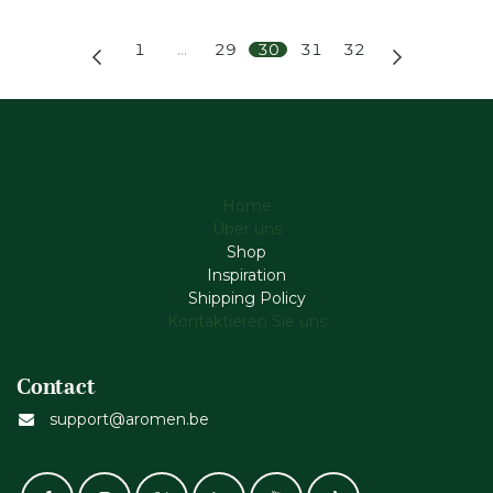
1
…
29
30
31
32
Home
Über uns
Shop
Inspiration
Shipping Policy
Kontaktieren Sie uns
Contact
support@aromen.be