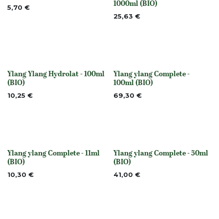
1000ml (BIO)
5,70
€
25,63
€
Ylang Ylang Hydrolat - 100ml
Ylang ylang Complete -
None
None
(BIO)
100ml (BIO)
10,25
€
69,30
€
Ylang ylang Complete - 11ml
Ylang ylang Complete - 50ml
None
None
(BIO)
(BIO)
10,30
€
41,00
€