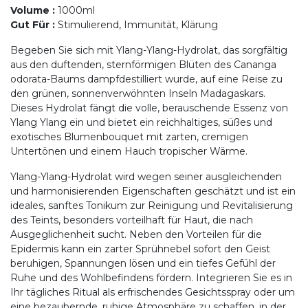
Volume
:
1000ml
Gut Für
:
Stimulierend, Immunität, Klärung
Begeben Sie sich mit Ylang-Ylang-Hydrolat, das sorgfältig
aus den duftenden, sternförmigen Blüten des Cananga
odorata-Baums dampfdestilliert wurde, auf eine Reise zu
den grünen, sonnenverwöhnten Inseln Madagaskars.
Dieses Hydrolat fängt die volle, berauschende Essenz von
Ylang Ylang ein und bietet ein reichhaltiges, süßes und
exotisches Blumenbouquet mit zarten, cremigen
Untertönen und einem Hauch tropischer Wärme.
Ylang-Ylang-Hydrolat wird wegen seiner ausgleichenden
und harmonisierenden Eigenschaften geschätzt und ist ein
ideales, sanftes Tonikum zur Reinigung und Revitalisierung
des Teints, besonders vorteilhaft für Haut, die nach
Ausgeglichenheit sucht. Neben den Vorteilen für die
Epidermis kann ein zarter Sprühnebel sofort den Geist
beruhigen, Spannungen lösen und ein tiefes Gefühl der
Ruhe und des Wohlbefindens fördern. Integrieren Sie es in
Ihr tägliches Ritual als erfrischendes Gesichtsspray oder um
eine bezaubernde, ruhige Atmosphäre zu schaffen, in der