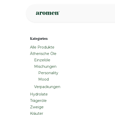
Zum Inhalt springen
Geschäft
Insp
Kategorien
Alle Produkte
Ätherische Öle
Einzelöle
Mischungen
Personality
Mood
Verpackungen
Hydrolate
Trägeröle
Zweige
Kräuter