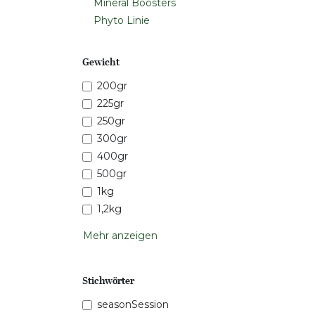
Mineral Boosters
Phyto Linie
Gewicht
200gr
225gr
250gr
300gr
400gr
500gr
1kg
1,2kg
Mehr anzeigen
Stichwörter
seasonSession