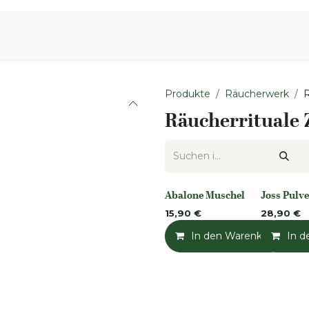
iration
Aromen Familie
Produkte
Räucherwerk
R
Räucherrituale
Abalone Muschel
Joss Pulv
None
None
15,90
€
28,90
€
In den Warenkorb
In d