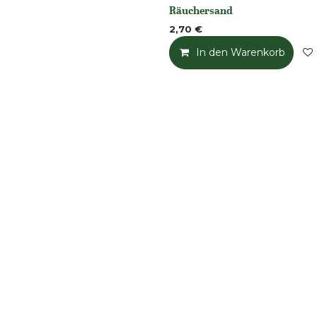
Räuchersand
None
2,70
€
In den Warenkorb