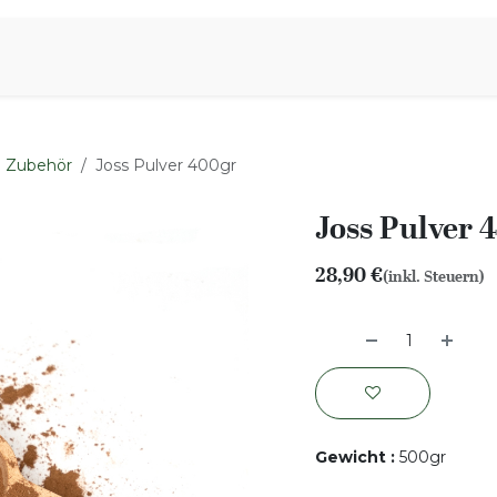
iration
Aromen Familie
e Zubehör
Joss Pulver 400gr
Joss Pulver 
28,90
€
(inkl. Steuern)
Gewicht
:
500gr