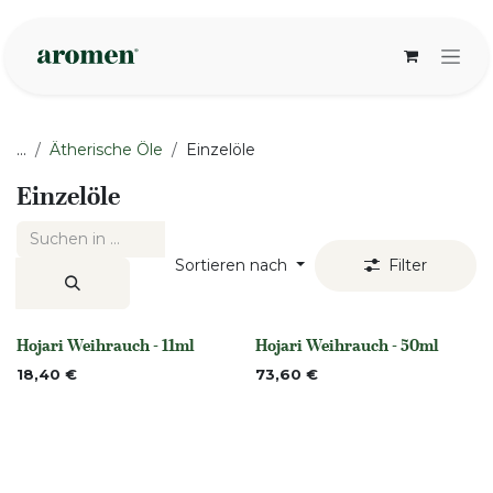
Zum Inhalt springen
...
Ätherische Öle
Einzelöle
Einzelöle
Sortieren nach
Filter
Hojari Weihrauch - 11ml
Hojari Weihrauch - 50ml
None
None
18,40
€
73,60
€