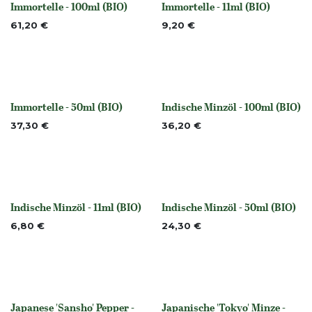
Immortelle - 100ml (BIO)
Immortelle - 11ml (BIO)
None
None
61,20
€
9,20
€
Immortelle - 50ml (BIO)
Indische Minzöl - 100ml (BIO)
None
None
37,30
€
36,20
€
Indische Minzöl - 11ml (BIO)
Indische Minzöl - 50ml (BIO)
None
None
6,80
€
24,30
€
Japanese 'Sansho' Pepper -
Japanische 'Tokyo' Minze -