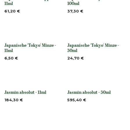
None
Nicht vorrättig
11ml
100ml
61,20
€
37,30
€
Japanische 'Tokyo' Minze -
Japanische 'Tokyo' Minze -
Nicht vorrättig
Nicht vorrättig
11ml
50ml
6,50
€
24,70
€
Jasmin absolut - 11ml
Jasmin absolut - 50ml
None
None
184,30
€
595,40
€