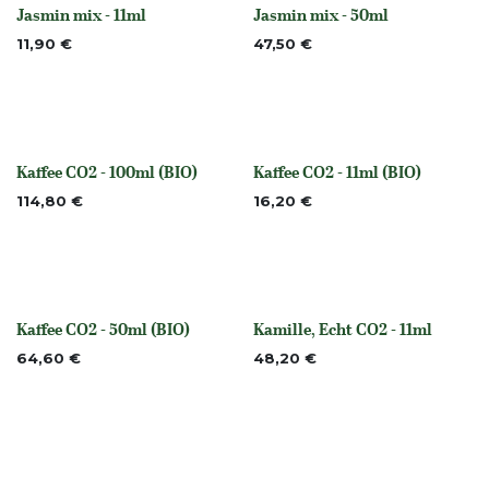
Jasmin mix - 11ml
Jasmin mix - 50ml
None
None
11,90
€
47,50
€
Kaffee CO2 - 100ml (BIO)
Kaffee CO2 - 11ml (BIO)
None
None
114,80
€
16,20
€
Kaffee CO2 - 50ml (BIO)
Kamille, Echt CO2 - 11ml
Nicht vorrättig
None
64,60
€
48,20
€