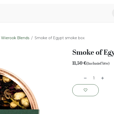
piratie
Aromen Familie
Wierook Blends
Smoke of Egypt smoke box
Smoke of Eg
11,50
€
(Inclusief btw)