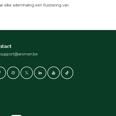
r elke ademhaling een fluistering van
ntact
support@aromen.be