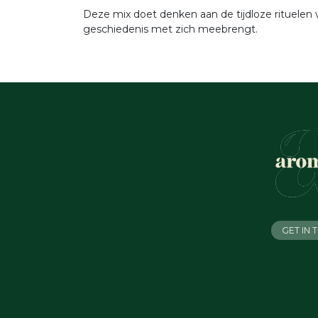
Deze mix doet denken aan de tijdloze rituelen
geschiedenis met zich meebrengt.
GET IN