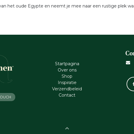
 van het oude Egypte en neemt je mee naar een rustige plek waa
Co
Startpagina
Ove​r​ ons
Shop
Inspiratie
Verzendbeleid
Cont​act
 TOUCH