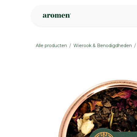
Overslaan naar inhoud
Webshop
Ins
Alle producten
Wierook & Benodigdheden
None
None