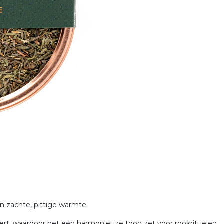
n zachte, pittige warmte.
rt, waardoor het een harmonieuze toon zet voor rookrituelen.