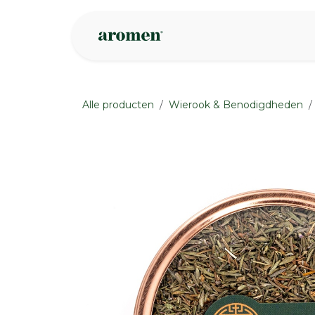
Overslaan naar inhoud
Webshop
Ins
Alle producten
Wierook & Benodigdheden
None
None