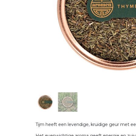
Tijm heeft een levendige, kruidige geur met ee
Het evenwichtige aroma geeft energie en zuive