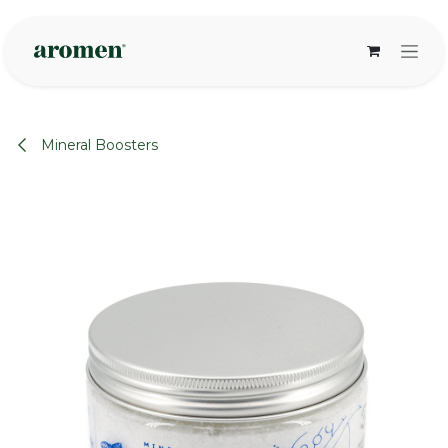
Overslaan naar inhoud
Mineral Boosters
None