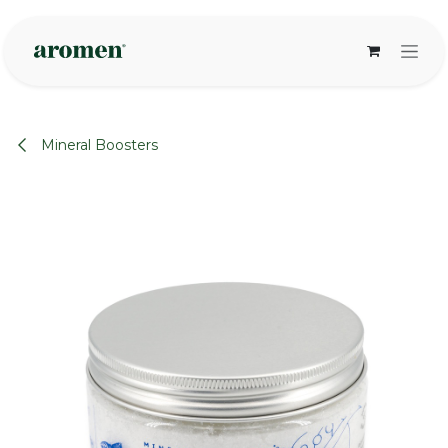
Zum Inhalt springen
Mineral Boosters
None