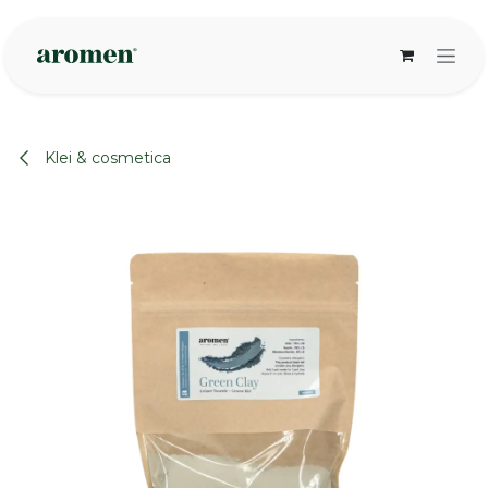
Overslaan naar inhoud
Klei & cosmetica
None