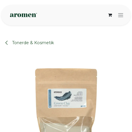
Zum Inhalt springen
Tonerde & Kosmetik
None