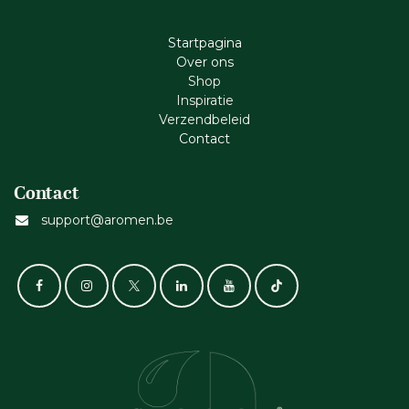
Startpagina
Ove​r​ ons
Shop
Inspiratie
Verzendbeleid
Cont​act
Contact
support@aromen.be