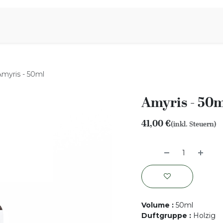
iration
Aromen Familie
Amyris - 50ml
Amyris - 50
41,00
€
(inkl. Steuern)
Volume
:
50ml
Duftgruppe
:
Holzig