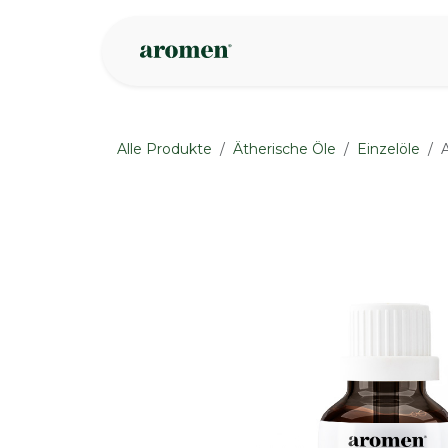
Zum Inhalt springen
Geschäft
Insp
Alle Produkte
Ätherische Öle
Einzelöle
None
None