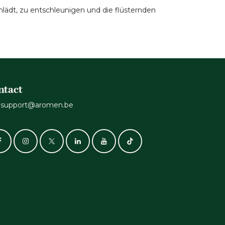
inlädt, zu entschleunigen und die flüsternden
ntact
support@aromen.be