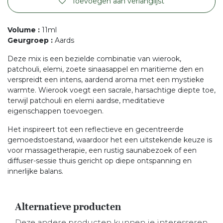
Toevoegen aan verlanglijst
Volume
:
11ml
Geurgroep
:
Aards
Deze mix is een bezielde combinatie van wierook,
patchouli, elemi, zoete sinaasappel en maritieme den en
verspreidt een intens, aardend aroma met een mystieke
warmte. Wierook voegt een sacrale, harsachtige diepte toe,
terwijl patchouli en elemi aardse, meditatieve
eigenschappen toevoegen.
Het inspireert tot een reflectieve en gecentreerde
gemoedstoestand, waardoor het een uitstekende keuze is
voor massagetherapie, een rustig saunabezoek of een
diffuser-sessie thuis gericht op diepe ontspanning en
innerlijke balans.
Alternatieve producten
Deze andere producten kunnen je interesseren