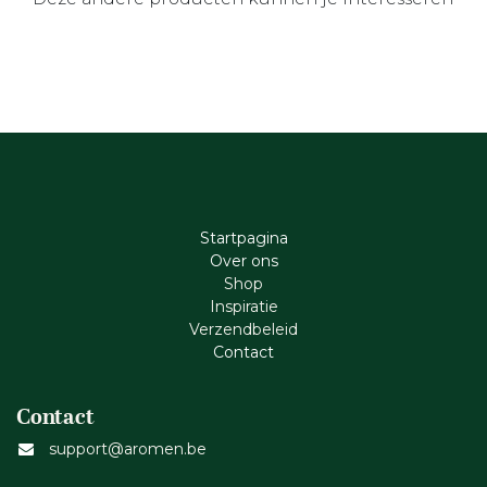
Startpagina
Ove​r​ ons
Shop
Inspiratie
Verzendbeleid
Cont​act
Contact
support@aromen.be