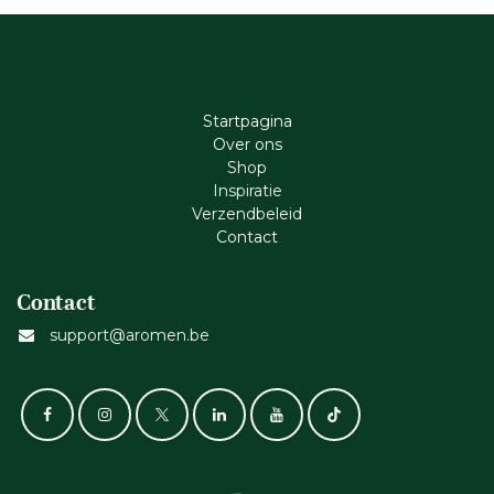
Startpagina
Ove​r​ ons
Shop
Inspiratie
Verzendbeleid
Cont​act
Contact
support@aromen.be