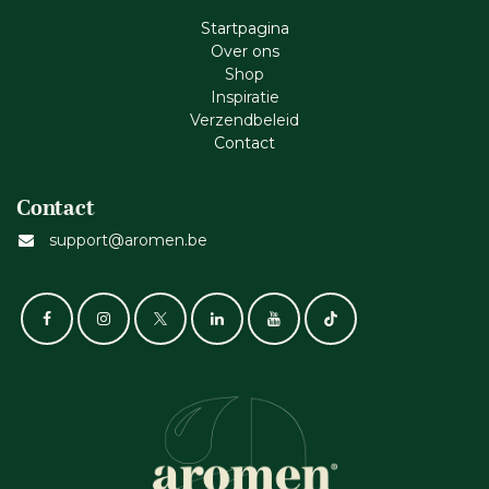
Startpagina
Ove​r​ ons
Shop
Inspiratie
Verzendbeleid
Cont​act
Contact
support@aromen.be