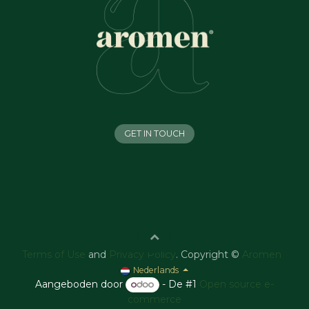
GET IN TOUCH
Terms of Use
and
Privacy Policy
. Copyright ©
Aromen
Nederlands
Aangeboden door
- De #1
Open source e-
commerce