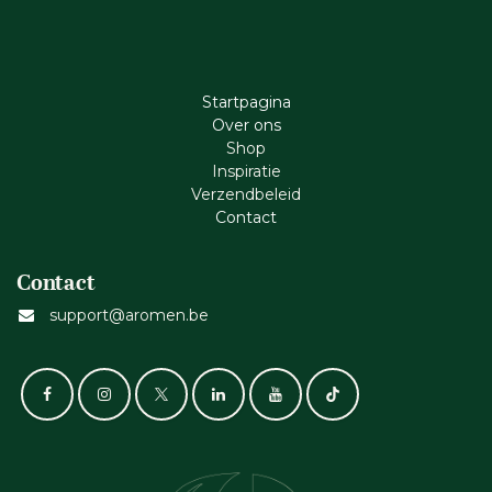
Startpagina
Ove​r​ ons
Shop
Inspiratie
Verzendbeleid
Cont​act
Contact
support@aromen.be