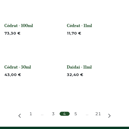
Cédrat - 100ml
Cédrat - 11ml
None
None
73,30
€
11,70
€
Cédrat - 50ml
Daidai - 11ml
None
Niet op voorraad
43,00
€
32,40
€
1
…
3
4
5
…
21