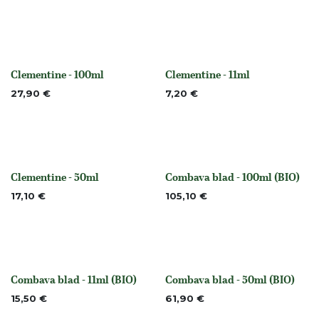
Clementine - 100ml
Clementine - 11ml
None
None
27,90
€
7,20
€
Clementine - 50ml
Combava blad - 100ml (BIO)
None
None
17,10
€
105,10
€
Combava blad - 11ml (BIO)
Combava blad - 50ml (BIO)
None
None
15,50
€
61,90
€