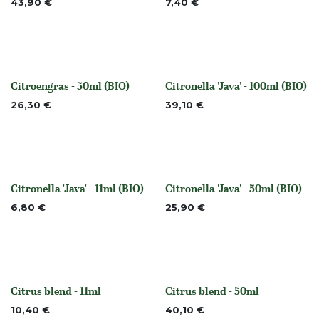
43,90
€
7,40
€
Citroengras - 50ml (BIO)
Citronella 'Java' - 100ml (BIO)
Niet op voorraad
None
26,30
€
39,10
€
Citronella 'Java' - 11ml (BIO)
Citronella 'Java' - 50ml (BIO)
None
None
6,80
€
25,90
€
Citrus blend - 11ml
Citrus blend - 50ml
None
None
10,40
€
40,10
€