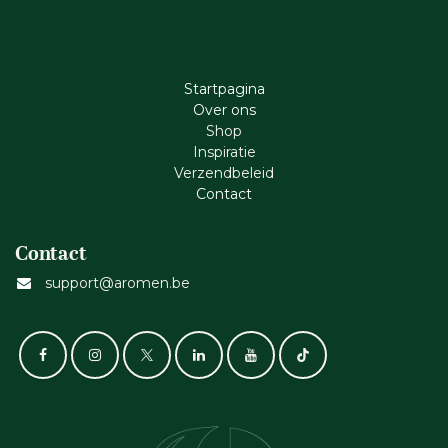
Startpagina
Ove​r​ ons
Shop
Inspiratie
Verzendbeleid
Cont​act
Contact
support@aromen.be