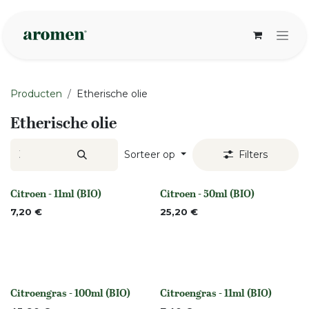
Overslaan naar inhoud
Producten
Etherische olie
Etherische olie
Sorteer op
Filters
Citroen - 11ml (BIO)
Citroen - 50ml (BIO)
None
None
7,20
€
25,20
€
Citroengras - 100ml (BIO)
Citroengras - 11ml (BIO)
None
None