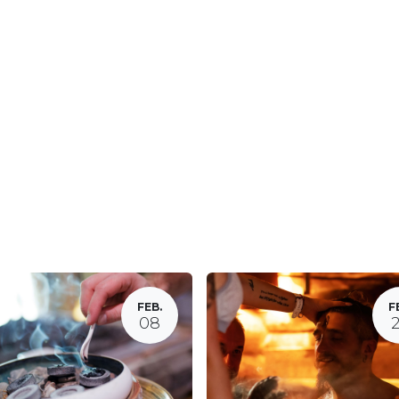
FEB.
F
08