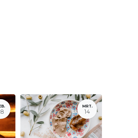
EB.
MRT.
28
14