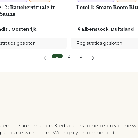
l 2: Räucherrituale in
Level 1: Steam Room Rit
 Sauna
adis
,
Oostenrijk
Eibenstock
,
Duitsland
straties gesloten
Registraties gesloten
1
2
3
talented saunamasters & educators to help spread the w
ing a course with them. We highly recommend it.