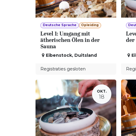
Deutsche Sprache
Opleiding
Deu
Level 1: Umgang mit
Leve
ätherischen Ölen in der
der
Sauna
Eibenstock
,
Duitsland
E
Registraties gesloten
Regi
OKT.
18