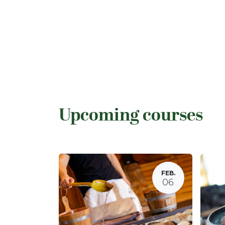
Upcoming courses
FEB.
06