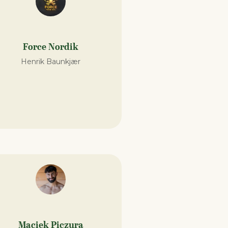
Force Nordik
Henrik Baunkjær
Maciek Piczura