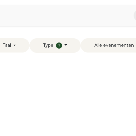
piratie
Aromen Familie
Type
Taal
Alle evenementen
1
s