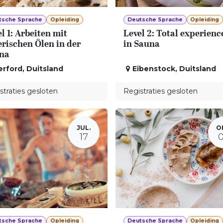
tsche Sprache
Opleiding
Deutsche Sprache
Opleiding
l 1: Arbeiten mit
Level 2: Total experienc
erischen Ölen in der
in Sauna
na
erford
,
Duitsland
Eibenstock
,
Duitsland
straties gesloten
Registraties gesloten
JUL.
O
17
tsche Sprache
Opleiding
Deutsche Sprache
Opleiding