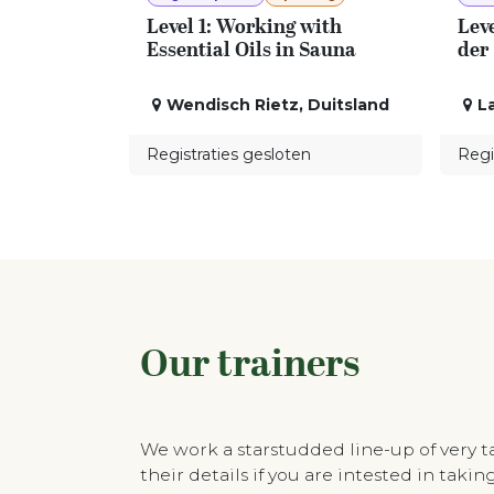
Level 1: Working with
Leve
Essential Oils in Sauna
der
Wendisch Rietz
,
Duitsland
L
Registraties gesloten
Regi
Our trainers
We work a starstudded line-up of very 
their details if you are intested in tak