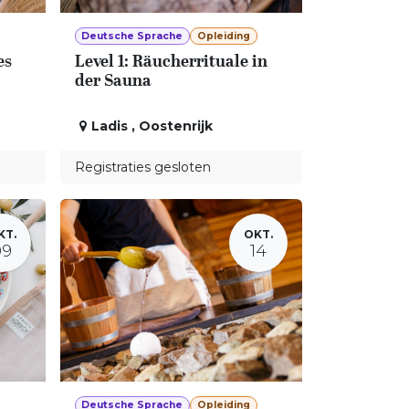
Deutsche Sprache
Opleiding
es
Level 1: Räucherrituale in
der Sauna
Ladis
,
Oostenrijk
Registraties gesloten
KT.
OKT.
09
14
Deutsche Sprache
Opleiding