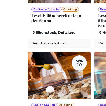
Deutsche Sprache
Opleiding
Deu
Level 1: Räucherrituale in
Leve
der Sauna
äth
Sau
Eibenstock
,
Duitsland
H
Registraties gesloten
Regi
APR.
08
English Spoken
Opleiding
Deu