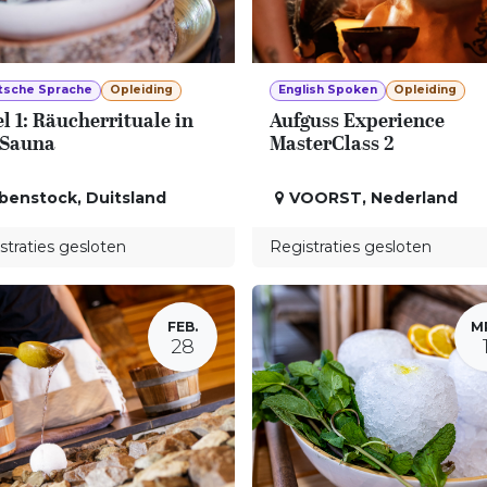
tsche Sprache
Opleiding
English Spoken
Opleiding
l 1: Räucherrituale in
Aufguss Experience
 Sauna
MasterClass 2
ibenstock
,
Duitsland
VOORST
,
Nederland
straties gesloten
Registraties gesloten
FEB.
M
28