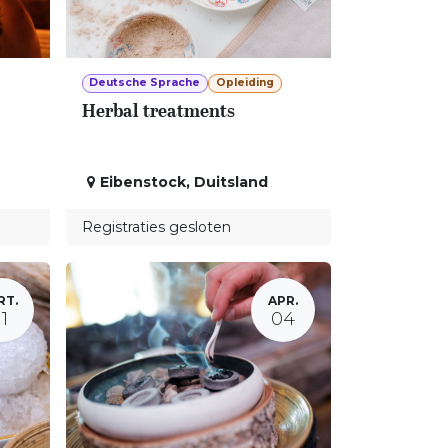
Deutsche Sprache
Opleiding
Herbal treatments
Eibenstock
,
Duitsland
Registraties gesloten
RT.
APR.
11
04