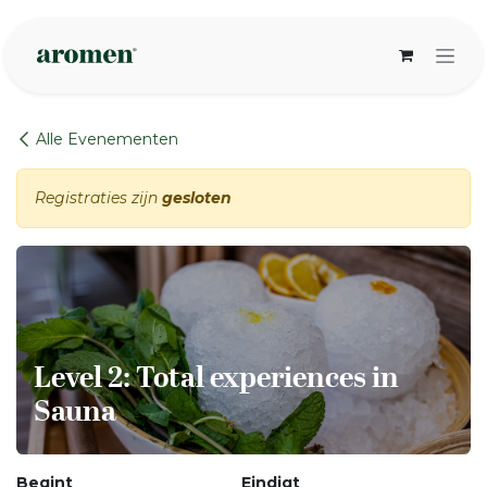
Overslaan naar inhoud
Alle Evenementen
Registraties zijn
gesloten
Level 2: Total experiences in
Sauna
Begint
Eindigt