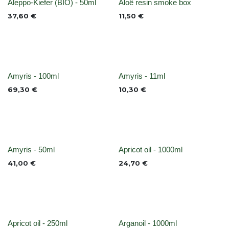
None
None
Aleppo-Kiefer (BIO) - 50ml
Aloë resin smoke box
37,60
€
11,50
€
None
None
Amyris - 100ml
Amyris - 11ml
69,30
€
10,30
€
None
None
Amyris - 50ml
Apricot oil - 1000ml
41,00
€
24,70
€
None
None
Apricot oil - 250ml
Arganoil - 1000ml