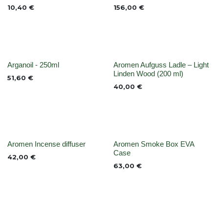
10,40
€
156,00
€
None
Nicht vorrättig
Arganoil - 250ml
Aromen Aufguss Ladle – Light
Linden Wood (200 ml)
51,60
€
40,00
€
None
None
Aromen Incense diffuser
Aromen Smoke Box EVA
Case
42,00
€
63,00
€