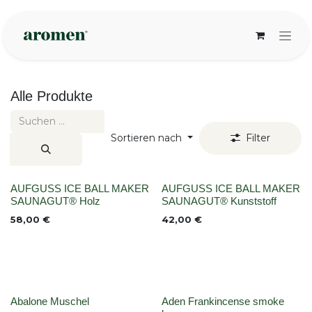
Zum Inhalt springen
Alle Produkte
Sortieren nach
Filter
None
None
AUFGUSS ICE BALL MAKER
AUFGUSS ICE BALL MAKER
SAUNAGUT® Holz
SAUNAGUT® Kunststoff
58,00
€
42,00
€
None
None
Abalone Muschel
Aden Frankincense smoke