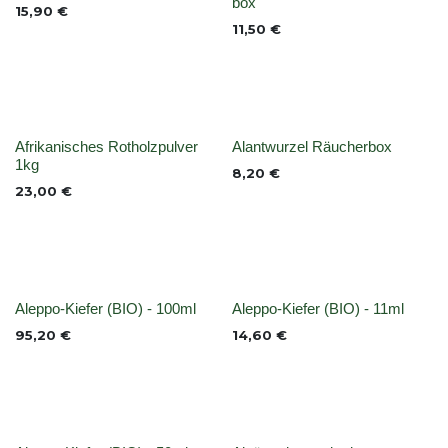
box
15,90
€
11,50
€
Nicht vorrättig
None
Afrikanisches Rotholzpulver
Alantwurzel Räucherbox
1kg
8,20
€
23,00
€
None
None
Aleppo-Kiefer (BIO) - 100ml
Aleppo-Kiefer (BIO) - 11ml
95,20
€
14,60
€