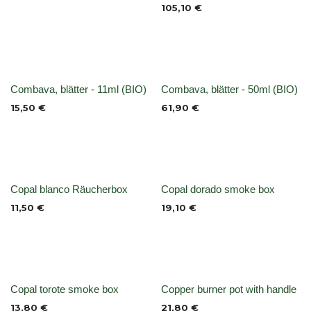
105,10
€
None
None
Combava, blätter - 11ml (BIO)
Combava, blätter - 50ml (BIO)
15,50
€
61,90
€
Nicht vorrättig
Nicht vorrättig
Copal blanco Räucherbox
Copal dorado smoke box
11,50
€
19,10
€
Nicht vorrättig
None
Copal torote smoke box
Copper burner pot with handle
13,80
€
21,80
€