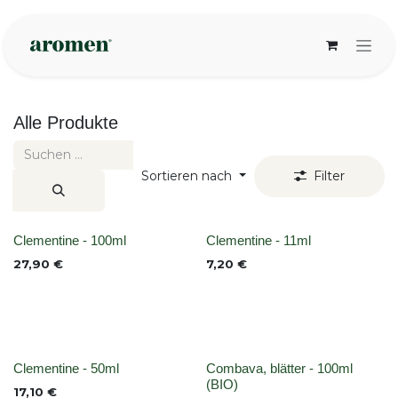
Zum Inhalt springen
Alle Produkte
Sortieren nach
Filter
None
None
Clementine - 100ml
Clementine - 11ml
27,90
€
7,20
€
None
None
Clementine - 50ml
Combava, blätter - 100ml
(BIO)
17,10
€