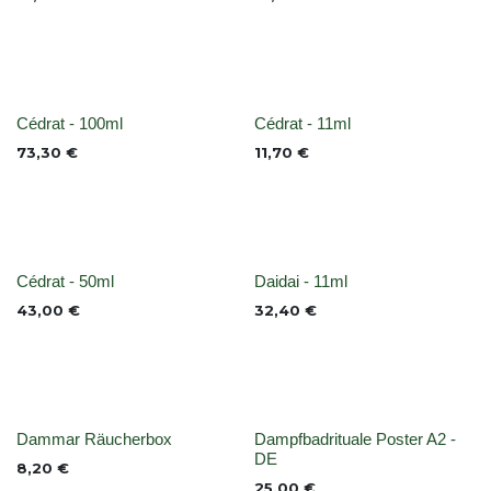
None
None
Cédrat - 100ml
Cédrat - 11ml
73,30
€
11,70
€
None
Nicht vorrättig
Cédrat - 50ml
Daidai - 11ml
43,00
€
32,40
€
None
None
Dammar Räucherbox
Dampfbadrituale Poster A2 -
DE
8,20
€
25,00
€