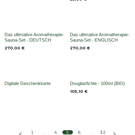
None
None
Das ultimative Aromatherapie-
Das ultimative Aromatherapie-
Sauna-Set - DEUTSCH
Sauna-Set - ENGLISCH
270,00
€
270,00
€
None
None
Digitale Geschenkkarte
Douglasfichte - 100ml (BIO)
105,10
€
1
…
4
5
6
…
32