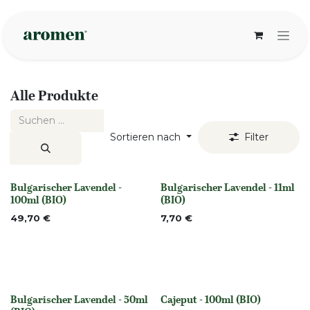
Zum Inhalt springen
Alle Produkte
Sortieren nach
Filter
Bulgarischer Lavendel -
Bulgarischer Lavendel - 11ml
None
None
100ml (BIO)
(BIO)
49,70
€
7,70
€
Bulgarischer Lavendel - 50ml
Cajeput - 100ml (BIO)
None
None