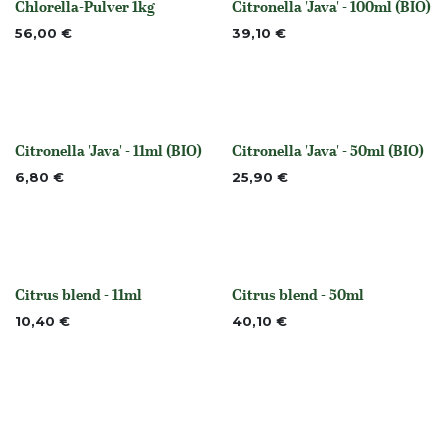
Chlorella-Pulver 1kg
Citronella 'Java' - 100ml (BIO)
None
None
56,00
€
39,10
€
Citronella 'Java' - 11ml (BIO)
Citronella 'Java' - 50ml (BIO)
None
None
6,80
€
25,90
€
Citrus blend - 11ml
Citrus blend - 50ml
None
None
10,40
€
40,10
€