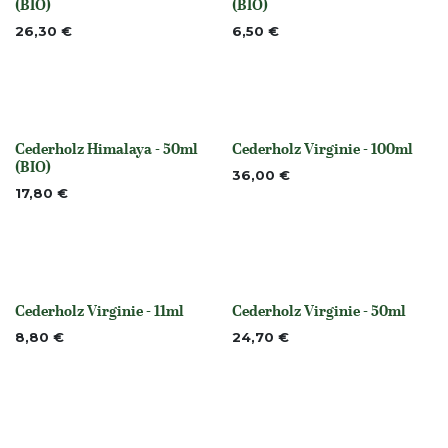
(BIO)
(BIO)
26,30
€
6,50
€
Cederholz Himalaya - 50ml
Cederholz Virginie - 100ml
None
None
(BIO)
36,00
€
17,80
€
Cederholz Virginie - 11ml
Cederholz Virginie - 50ml
None
None
8,80
€
24,70
€