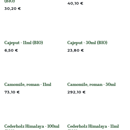
(BIO)
40,10
€
30,20
€
Cajeput - 11ml (BIO)
Cajeput - 50ml (BIO)
None
None
6,50
€
23,80
€
Camomile, roman - 11ml
Camomile, roman - 50ml
None
None
73,10
€
292,10
€
Cederholz Himalaya - 100ml
Cederholz Himalaya - 11ml
None
None