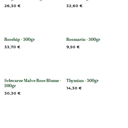
Nicht vorrättig
None
26,30
€
32,60
€
Rosehip - 500gr
Rosmarin - 500gr
None
None
33,70
€
9,50
€
Schwarze Malve Rose Blume -
Thymian - 500gr
Nicht vorrättig
None
500gr
14,30
€
30,30
€