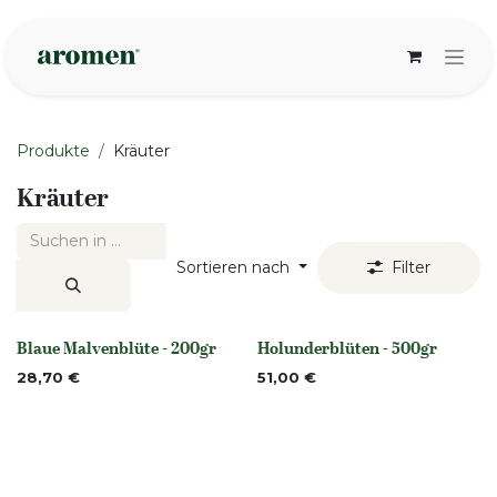
Zum Inhalt springen
Produkte
Kräuter
Kräuter
Sortieren nach
Filter
Blaue Malvenblüte - 200gr
Holunderblüten - 500gr
None
None
28,70
€
51,00
€