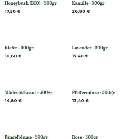
Honeybush (BIO) - 500gr
Kamille - 500gr
None
Nicht vorrättig
17,50
€
26,80
€
Kiefer - 500gr
Lavender - 500gr
None
None
10,60
€
17,40
€
Mädesüßkraut - 500gr
Pfefferminze - 500gr
Nicht vorrättig
None
14,80
€
13,40
€
Ringelblume - 500gr
Rose - 500gr