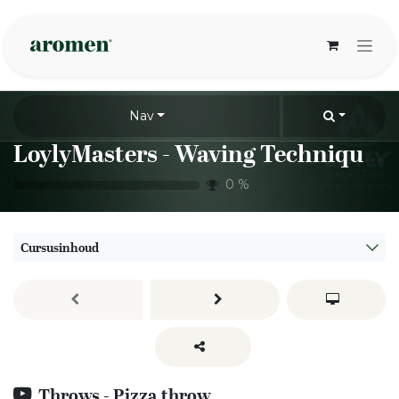
Overslaan naar inhoud
Nav
LoylyMasters - Waving Techniques - Throws
0
%
Cursusinhoud
Throws - Pizza throw