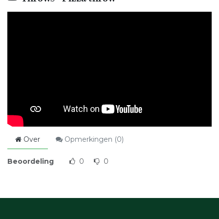
Over
Opmerkingen (
0
)
Beoordeling
0
0