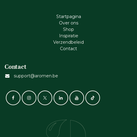
Startpagina
Ove​r​ ons
Shop
Inspiratie
Verzendbeleid
Cont​act
Contact
support@aromen.be