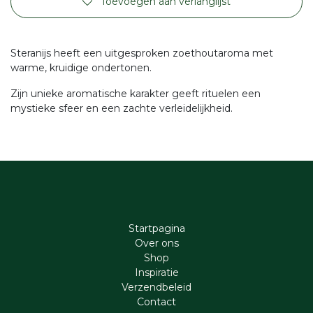
Toevoegen aan verlanglijst
Steranijs heeft een uitgesproken zoethoutaroma met
warme, kruidige ondertonen.
Zijn unieke aromatische karakter geeft rituelen een
mystieke sfeer en een zachte verleidelijkheid.
Startpagina
Ove​r​ ons
Shop
Inspiratie
Verzendbeleid
Cont​act