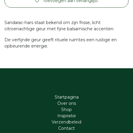
Toevoegen aan verlanglijst
Sandarac-hars staat bekend om zijn frisse, licht
citroenachtige geur met fijne balsamische accenten.
De verfijnde geur geeft rituele ruimtes een rustige en
opbeurende energie.
Startpagina
Ove​r​ ons
Shop
Inspiratie
Verzendbeleid
Cont​act