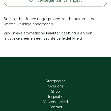
Toevoegen aan verlanglijst
Steranijs heeft een uitgesproken zoethoutaroma met
warme, kruidige ondertonen.
Zijn unieke aromatische karakter geeft rituelen een
mystieke sfeer en een zachte verleidelijkheid.
Startpagina
Ove​r​ ons
Shop
Inspiratie
Verzendbeleid
Cont​act