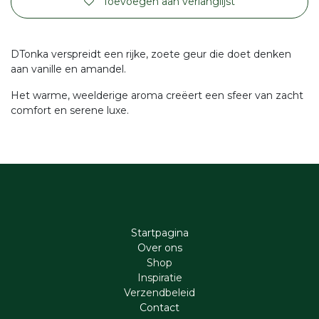
Toevoegen aan verlanglijst
DTonka verspreidt een rijke, zoete geur die doet denken
aan vanille en amandel.
Het warme, weelderige aroma creëert een sfeer van zacht
comfort en serene luxe.
Startpagina
Ove​r​ ons
Shop
Inspiratie
Verzendbeleid
Cont​act