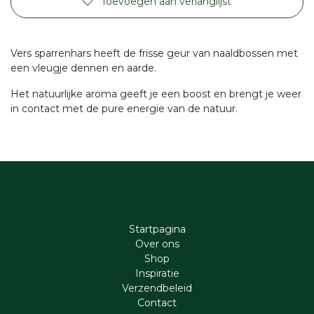
Toevoegen aan verlanglijst
Vers sparrenhars heeft de frisse geur van naaldbossen met
een vleugje dennen en aarde.
Het natuurlijke aroma geeft je een boost en brengt je weer
in contact met de pure energie van de natuur.
Startpagina
Ove​r​ ons
Shop
Inspiratie
Verzendbeleid
Cont​act