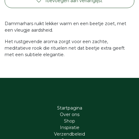
Toevoegen aan verlanglijst
Dammarhars ruikt lekker warm en een beetje zoet, met
een vleugje aardsheid.
Het rustgevende aroma zorgt voor een zachte,
meditatieve rook die rituelen net dat beetje extra geeft
met een subtiele elegantie.
Startpagina
Ove​r​ ons
Shop
Inspiratie
Verzendbeleid